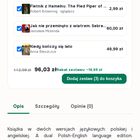
Fletnik z Hamelnu. The Pied Piper of Hamelin
2,99
zł
Robert Browning · oglądasz
Jak nie przeminęło z wiatrem. Sekrety życia Margaret Mitchell
60,00
zł
Jarosław Molenda
Kiedy kończy się lato
49,99
zł
Anna Błaszczuk
96,03 zł
Rabat zestawu: −16,95 zł
112,98 zł
Dodaj zestaw (3) do koszyka
Opis
Szczegóły
Opinie (0)
Książka w dwóch wersjach językowych: polskiej i
angielskiej. A dual Polish-English language edition.