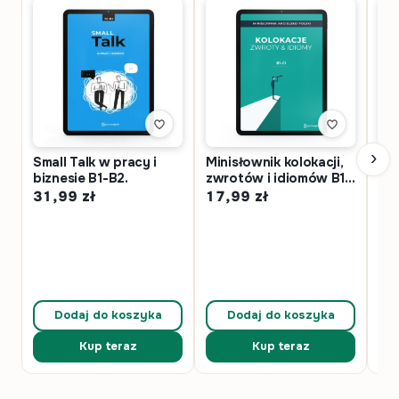
›
Small Talk w pracy i
Minisłownik kolokacji,
Ang
biznesie B1-B2.
zwrotów i idiomów B1-
ko
C1. Ebook
i k
31,99
zł
17,99
zł
56
Dodaj do koszyka
Dodaj do koszyka
Kup teraz
Kup teraz