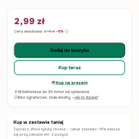
2,99
zł
Cena okładkowa:
3,15
zł
−5%
ⓘ
ilość Fletnik z Hamelnu. The Pied Piper of Hamelin
Dodaj do koszyka
Kup teraz
Kup na prezent
W bibliotece do 30 minut od opłacenia
Bez ograniczeń, znak wodny —
jak to działa?
Kup w zestawie taniej
Zaznacz, które tytuły chcesz — rabat zestawu −15% nalicza
się przy zakupie min. 2 pozycji.