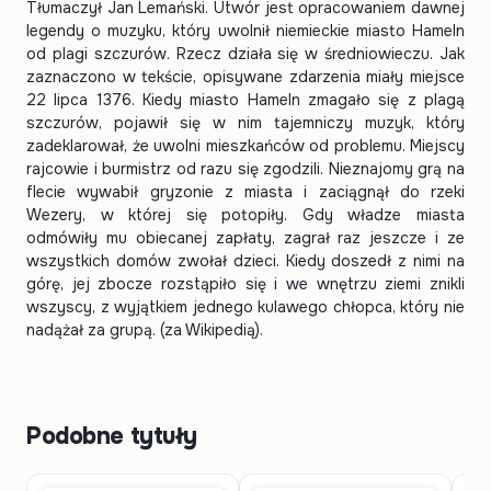
Tłumaczył Jan Lemański. Utwór jest opracowaniem dawnej
legendy o muzyku, który uwolnił niemieckie miasto Hameln
od plagi szczurów. Rzecz działa się w średniowieczu. Jak
zaznaczono w tekście, opisywane zdarzenia miały miejsce
22 lipca 1376. Kiedy miasto Hameln zmagało się z plagą
szczurów, pojawił się w nim tajemniczy muzyk, który
zadeklarował, że uwolni mieszkańców od problemu. Miejscy
rajcowie i burmistrz od razu się zgodzili. Nieznajomy grą na
flecie wywabił gryzonie z miasta i zaciągnął do rzeki
Wezery, w której się potopiły. Gdy władze miasta
odmówiły mu obiecanej zapłaty, zagrał raz jeszcze i ze
wszystkich domów zwołał dzieci. Kiedy doszedł z nimi na
górę, jej zbocze rozstąpiło się i we wnętrzu ziemi znikli
wszyscy, z wyjątkiem jednego kulawego chłopca, który nie
nadążał za grupą. (za Wikipedią).
Podobne tytuły