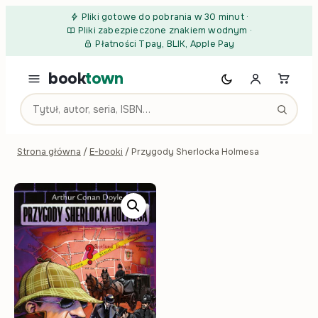
Przejdź do treści
Pliki gotowe do pobrania w 30 minut
·
Pliki zabezpieczone znakiem wodnym
·
Płatności Tpay, BLIK, Apple Pay
book
town
Strona główna
/
E-booki
/ Przygody Sherlocka Holmesa