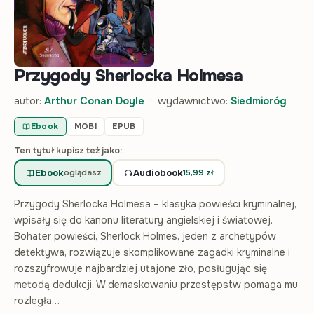
Przygody Sherlocka Holmesa
autor:
Arthur Conan Doyle
· wydawnictwo:
Siedmioróg
Ebook
MOBI
EPUB
Ten tytuł kupisz też jako:
Ebook
Audiobook
oglądasz
15,99
zł
Przygody Sherlocka Holmesa – klasyka powieści kryminalnej,
wpisały się do kanonu literatury angielskiej i światowej.
Bohater powieści, Sherlock Holmes, jeden z archetypów
detektywa, rozwiązuje skomplikowane zagadki kryminalne i
rozszyfrowuje najbardziej utajone zło, posługując się
metodą dedukcji. W demaskowaniu przestępstw pomaga mu
rozległa…