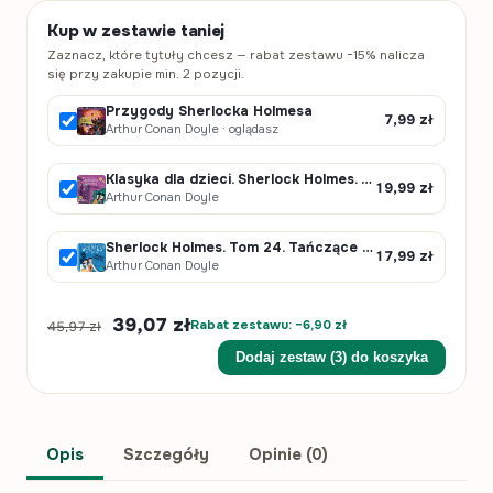
Kup w zestawie taniej
Zaznacz, które tytuły chcesz — rabat zestawu −15% nalicza
się przy zakupie min. 2 pozycji.
Przygody Sherlocka Holmesa
7,99
zł
Arthur Conan Doyle · oglądasz
Klasyka dla dzieci. Sherlock Holmes. Tom 28. Człowiek na czworakach
19,99
zł
Arthur Conan Doyle
Sherlock Holmes. Tom 24. Tańczące sylwetki
17,99
zł
Arthur Conan Doyle
39,07 zł
Rabat zestawu: −6,90 zł
45,97 zł
Dodaj zestaw (3) do koszyka
Opis
Szczegóły
Opinie (0)