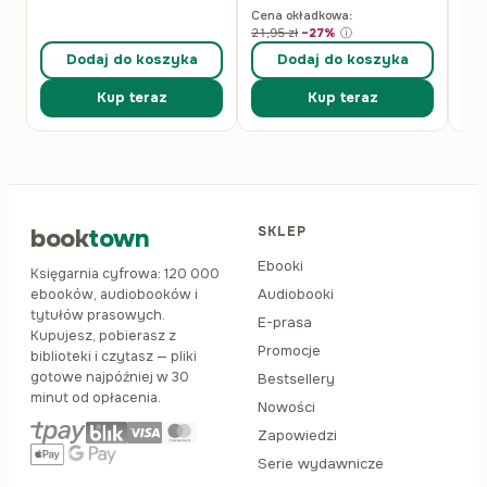
Cena okładkowa:
21,95
zł
−27%
ⓘ
Dodaj do koszyka
Dodaj do koszyka
Kup teraz
Kup teraz
book
town
SKLEP
Ebooki
Księgarnia cyfrowa: 120 000
Audiobooki
ebooków, audiobooków i
tytułów prasowych.
E-prasa
Kupujesz, pobierasz z
Promocje
biblioteki i czytasz — pliki
gotowe najpóźniej w 30
Bestsellery
minut od opłacenia.
Nowości
Zapowiedzi
Serie wydawnicze