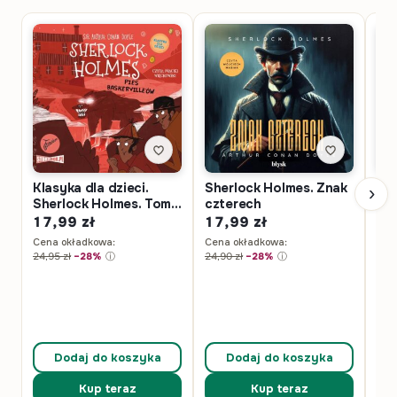
Klasyka dla dzieci.
Sherlock Holmes. Znak
Kla
›
Sherlock Holmes. Tom
czterech
Sh
22. Pies Baskerville’ów
4. 
17,99
zł
17,99
zł
17
pr
Cena okładkowa:
Cena okładkowa:
Cen
24,95
zł
−28%
ⓘ
24,90
zł
−28%
ⓘ
24,
Dodaj do koszyka
Dodaj do koszyka
Kup teraz
Kup teraz