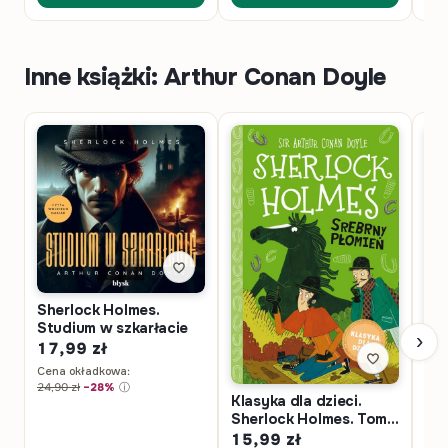
Inne książki: Arthur Conan Doyle
Sherlock Holmes.
Studium w szkarłacie
›
17,99
zł
Pr
Cena okładkowa:
Ga
24,90
zł
−28%
ⓘ
Adv
3,
Klasyka dla dzieci.
Ga
Sherlock Holmes. Tom
Cen
5,0
16. Srebrny Płomień
15,99
zł