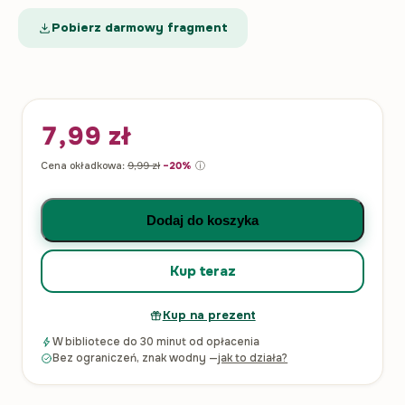
Pobierz darmowy fragment
7,99
zł
Cena okładkowa:
9,99
zł
−20%
ⓘ
ilość Przygody Sherlocka Holmesa
Dodaj do koszyka
Kup teraz
Kup na prezent
W bibliotece do 30 minut od opłacenia
Bez ograniczeń, znak wodny —
jak to działa?